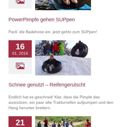
owerPimpfe
PowerPimpfe gehen SUPpen
Pack' die Badehose ein, jetzt gehts zum SUPpen!
16
01, 2016
ee genutzt –
fengerutscht
owerPimpfe
Schnee genutzt – Reifengerutscht
Endlich hat es geschneit! Klar, dass die Pimpfe das
ausnutzen, ein paar alte Traktorreifen aufpumpen und den
Hang herunter brettern.
21