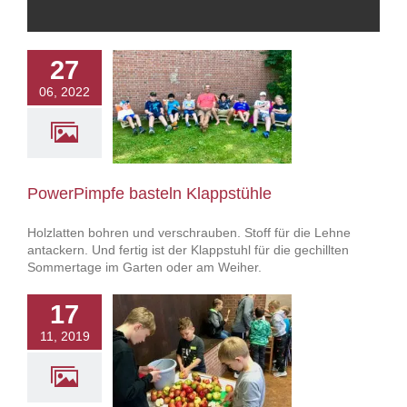
27
06, 2022
Pimpfe basteln
lappstühle
owerPimpfe
PowerPimpfe basteln Klappstühle
Holzlatten bohren und verschrauben. Stoff für die Lehne
antackern. Und fertig ist der Klappstuhl für die gechillten
Sommertage im Garten oder am Weiher.
17
11, 2019
Pimpfe machen
Apfelsaft
owerPimpfe