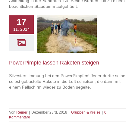
Abkühlung in der Sandrach. Die Steine wurden flux zu einem
beachtlichen Staudamm aufgehäuft.
17
11, 2014
Pimpfe lassen
eten steigen
owerPimpfe
PowerPimpfe lassen Raketen steigen
Silvesterstimmung bei den PowerPimpfen! Jeder durfte seine
selbst gebastelte Rakete in die Luft schießen, die dann mit
einem Fallschirm wieder zu Boden segelte.
Von
Reiner
|
Dezember 23rd, 2018
|
Gruppen & Kreise
|
0
Kommentare