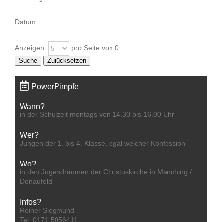
Datum:
Anzeigen:
pro Seite von
0
Suche
Zurücksetzen
PowerPimpfe
Wann?
in der Schulzeit montags von 14.30 bis 16.00 Uhr
Wer?
Jungen der 1. bis 4. Klasse, egal welcher Konfession
Wo?
in den Jugendräumen der Christuskirche in Manching /
Donaufeld
Infos?
Reiner Siegmund
Tel. 0171 5056411