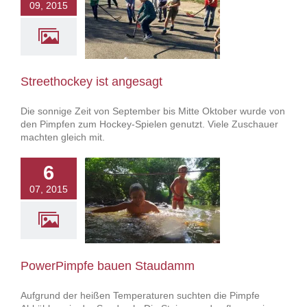
09, 2015
ckey ist angesagt
owerPimpfe
Streethockey ist angesagt
Die sonnige Zeit von September bis Mitte Oktober wurde von
den Pimpfen zum Hockey-Spielen genutzt. Viele Zuschauer
machten gleich mit.
6
07, 2015
rPimpfe bauen
Staudamm
owerPimpfe
PowerPimpfe bauen Staudamm
Aufgrund der heißen Temperaturen suchten die Pimpfe