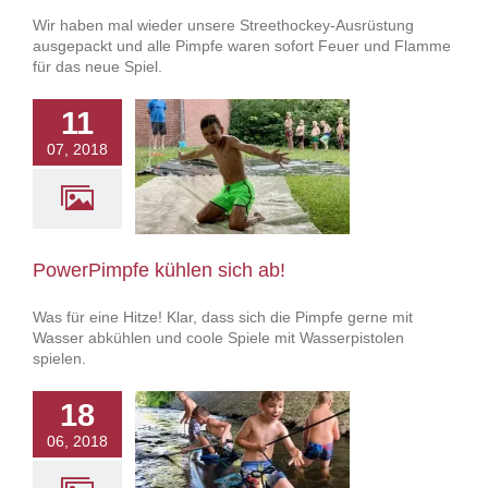
Wir haben mal wieder unsere Streethockey-Ausrüstung
ausgepackt und alle Pimpfe waren sofort Feuer und Flamme
für das neue Spiel.
11
07, 2018
mpfe kühlen sich
ab!
owerPimpfe
PowerPimpfe kühlen sich ab!
Was für eine Hitze! Klar, dass sich die Pimpfe gerne mit
Wasser abkühlen und coole Spiele mit Wasserpistolen
spielen.
18
06, 2018
rPimpfe gehen
SUPpen