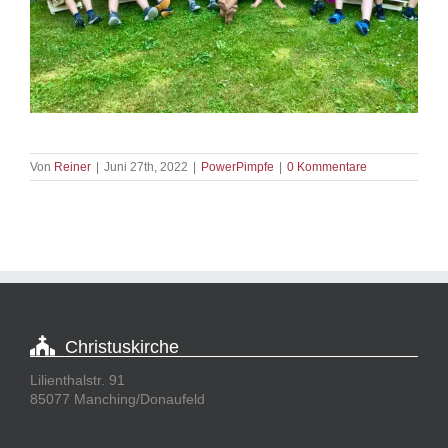
Von
Reiner
|
Juni 27th, 2022
|
PowerPimpfe
|
0 Kommentare
Christuskirche
Lilienthalstr. 91
85077 Manching/Donaufeld