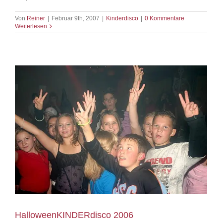
Von
Reiner
|
Februar 9th, 2007
|
Kinderdisco
|
0 Kommentare
Weiterlesen
HalloweenKINDERdisco 2006