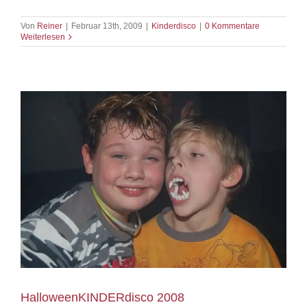
Von
Reiner
|
Februar 13th, 2009
|
Kinderdisco
|
0 Kommentare
Weiterlesen
HalloweenKINDERdisco 2008