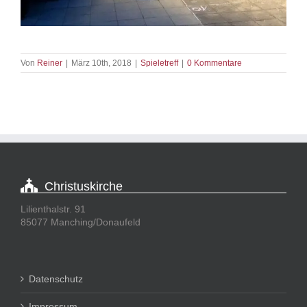
Von
Reiner
|
März 10th, 2018
|
Spieletreff
|
0 Kommentare
Christuskirche
Lilienthalstr. 91
85077 Manching/Donaufeld
Datenschutz
Impressum